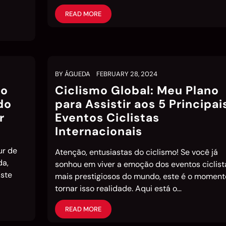
READ MORE
BY
ÁGUEDA
FEBRUARY 28, 2024
do
Ciclismo Global: Meu Plano
do
para Assistir aos 5 Principai
r
Eventos Ciclistas
Internacionais
ur de
Atenção, entusiastas do ciclismo! Se você já
da,
sonhou em viver a emoção dos eventos ciclist
Este
mais prestigiosos do mundo, este é o moment
tornar isso realidade. Aqui está o…
READ MORE