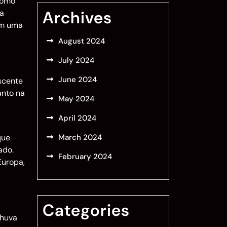
como
Archives
ia
om uma
August 2024
July 2024
June 2024
escente
anto na
May 2024
April 2024
que
March 2024
ado.
February 2024
Europa,
Categories
chuva