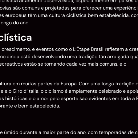
 ciclística altamente desenvolvida, especialmente em países 
lovias são comuns e projetadas para oferecer uma experiênc
ses europeus têm uma cultura ciclística bem estabelecida, c
longo do ano.
lística
e crescimento, e eventos como o L’Étape Brasil refletem a cr
ismo ainda está desenvolvendo uma tradição tão arraigada qu
recreativos estão se tornando cada vez mais comuns, e o
 cultura em muitas partes da Europa. Com uma longa tradição 
e e o Giro d’Italia, o ciclismo é amplamente celebrado e apoi
tas históricas e o amor pelo esporte são evidentes em toda a 
ibrante e bem estabelecida.
e e úmido durante a maior parte do ano, com temporadas de 