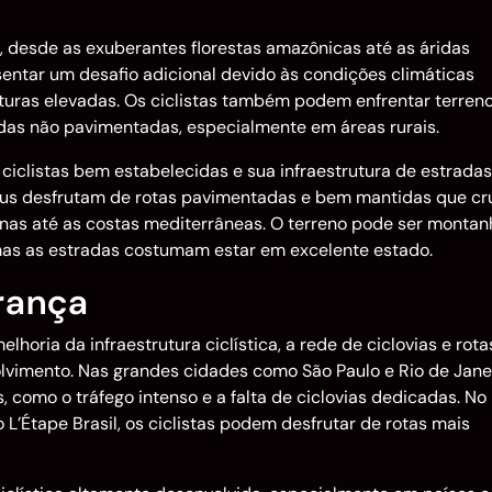
e, desde as exuberantes florestas amazônicas até as áridas
entar um desafio adicional devido às condições climáticas
uras elevadas. Os ciclistas também podem enfrentar terren
adas não pavimentadas, especialmente em áreas rurais.
 ciclistas bem estabelecidas e sua infraestrutura de estrada
opeus desfrutam de rotas pavimentadas e bem mantidas que c
nas até as costas mediterrâneas. O terreno pode ser montan
mas as estradas costumam estar em excelente estado.
urança
lhoria da infraestrutura ciclística, a rede de ciclovias e rota
lvimento. Nas grandes cidades como São Paulo e Rio de Janei
, como o tráfego intenso e a falta de ciclovias dedicadas. No
L’Étape Brasil, os ciclistas podem desfrutar de rotas mais