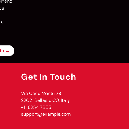
erreno
ca
 a
to
Get In Touch
Via Carlo Montù 78
22021 Bellagio CO, Italy
+11 6254 7855
support@example.com