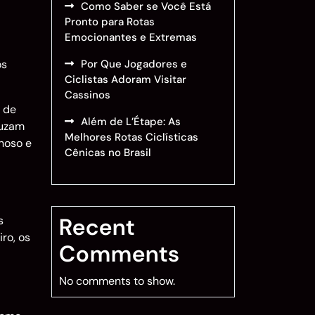
Como Saber se Você Está
Pronto para Rotas
Emocionantes e Extremas
os
Por Que Jogadores e
Ciclistas Adoram Visitar
Cassinos
s de
Além de L’Étape: As
ruzam
Melhores Rotas Ciclísticas
hoso e
Cênicas no Brasil
Recent
s
ro, os
Comments
No comments to show.