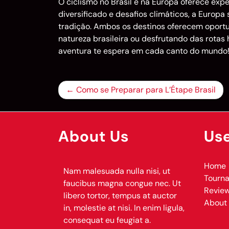
O ciclismo no Brasil e na Europa oferece exp
diversificado e desafios climáticos, a Europa 
tradição. Ambos os destinos oferecem oportu
natureza brasileira ou desfrutando das rotas
aventura te espera em cada canto do mundo
Post
Como se Preparar para L’Étape Brasil
navigation
About Us
Use
Home
Nam malesuada nulla nisi, ut
Tourn
faucibus magna congue nec. Ut
Revie
libero tortor, tempus at auctor
About
in, molestie at nisi. In enim ligula,
consequat eu feugiat a.