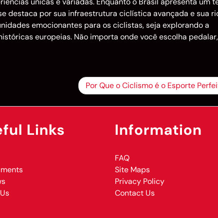
eriências únicas e variadas. Enquanto o Brasil apresenta um t
se destaca por sua infraestrutura ciclística avançada e sua ri
nidades emocionantes para os ciclistas, seja explorando a
 históricas europeias. Não importa onde você escolha pedalar,
!
Por Que o Ciclismo é o Esporte Perfei
ful Links
Information
FAQ
aments
Site Maps
ws
Privacy Policy
 Us
Contact Us